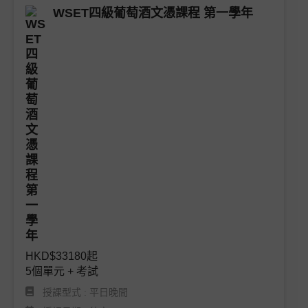
常見問題
WSET四級葡萄酒文憑課程 第一學年
聯絡我們
前往中國大陸網站
語言 : 繁體
預訂條款和條件
隱私政策
投訴政策
HKD$33180起

5個單元 + 考試
授課型式 : 平日晚間
利益衝突政策