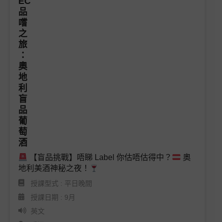
 【盲品挑戰】唔睇 Label 你估唔估得中？
 奧
地利美酒神秘之夜！
授課型式 : 平日晚間
授課日期 : 9月
英文