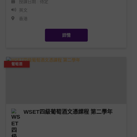
授課日期 : 待定
英文
資料私隱政策
香港
多元共融與平等政策
詳情
評核公平保障政策
葡萄酒
不當行為與違規操作政策
WSET四級葡萄酒文憑課程 第二學年