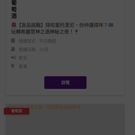
【盲品挑戰】除咗聖托里尼，你仲識得咩？
玩轉希臘眾神之酒神秘之夜！
授課型式 : 平日晚間
授課日期 : 11月
英文
香港
詳情
葡萄酒