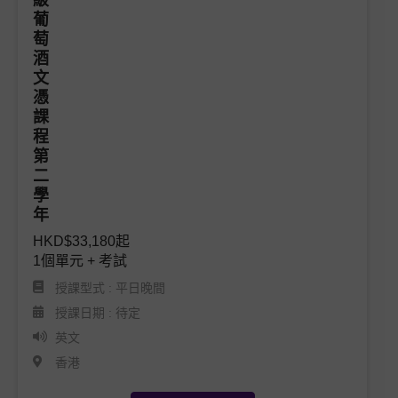
HKD$33,180起

1個單元 + 考試
授課型式 : 平日晚間
授課日期 : 待定
英文
香港