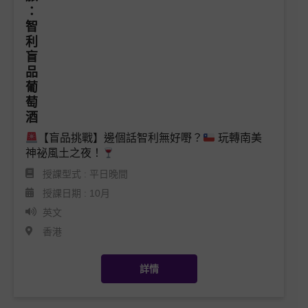
【盲品挑戰】邊個話智利無好嘢？
 玩轉南美
神祕風土之夜！
授課型式 : 平日晚間
授課日期 : 10月
英文
香港
詳情