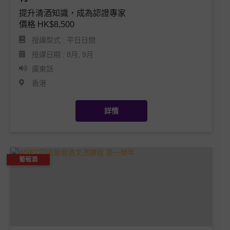
提升清酒知識，成為認證專家

啤酒
價格 HK$8,500
授課型式 : 平日日間
遊學團
授課日期 : 8月, 9月
廣東話
企業活動
香港
合作夥伴和客户
詳情
AWSEC 同學會
葡萄酒
AWSEC積分
媒體