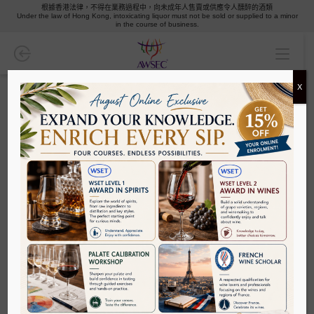
根據香港法律，不得在業務過程中，向未成年人售賣或供應令人醺醉的酒類
Under the law of Hong Kong, intoxicating liquor must not be sold or supplied to a minor
WSET葡萄酒
in the course of business.
葡萄酒學者協會
X
課程
葡萄酒品酒班/大師班
請在下方選擇您感興趣的課程，您亦可以使用「哪一個課程適合
專業/地區課程
我？」查看我們建議的課程；或使用「課程篩選」根據您的喜好
來篩選合適您的課程。
考試複習班
哪一個課程適合我？
味蕾校準品酒工作坊
分類
清酒