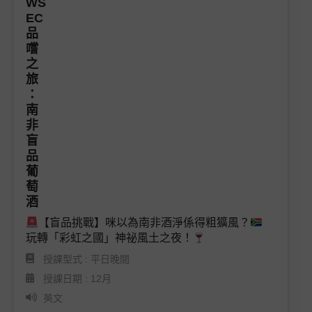
【盲品挑戰】咪以為南非酒淨係得粗獷風？
玩轉「彩虹之國」神祕風土之夜！
授課型式 : 平日晚間
授課日期 : 12月
英文