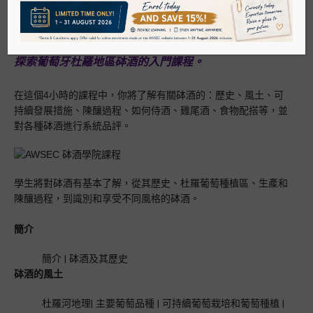
WSET清酒
HKD$2,980
日本酒侍酒研究會 (唎酒師)
AWSEC® 和 Symington Family Estates 為您提供的
探索葡萄牙杜羅地區砵酒的入門課程。
清酒侍酒師協會
在這個4小時的課程中，你將了解有關砵酒的：歷史、風土、可
持續發展措施、陳釀過程、如何侍酒、雞尾酒、食物配搭等，並
對各種砵酒進行系統品評。
清酒品酒班/大師班
烈酒
學生將對砵酒有基本了解，從其歷史、杜羅葡萄種植區、生產和
陳釀過程，到識別和享受不同風格的砵酒。
WSET烈酒
簡介
威士忌/氈酒大使課程
簡介 | 砵酒及其歷史
砵酒的風土
烈酒品酒班/大師班
杜羅河地理| 主要葡萄品種 | 可持續葡萄栽培和葡萄種植 |