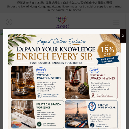
根據香港法律，不得在業務過程中，向未成年人售賣或供應令人醺醉的酒類
Under the law of Hong Kong, intoxicating liquor must not be sold or supplied to a minor
WSET葡萄酒
in the course of business.
葡萄酒學者協會
X
葡萄酒品酒班/大師班
葡萄酒
專業/地區課程
AWSEC 砵酒學院課程
考試複習班
味蕾校準品酒工作坊
清酒