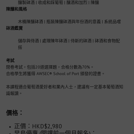
釀製砵酒 | 收成和踩葡萄 | 釀酒和加烈 | 陳釀
陳釀和風格
啤酒
木桶陳釀砵酒 | 瓶裝陳釀砵酒與年份酒的意義 | 系統品嚐
遊學團
砵酒鑑賞
儲存與侍酒 | 處理陳年砵酒 | 侍新的砵酒 | 砵酒和食物配
企業活動
搭
考試
合作夥伴和客户
閉卷考試，包括20道選擇題，合格分數為70%。
合格學生將獲得 AWSEC® School of Port 頒發的證書。
AWSEC 同學會
本課程適合葡萄酒愛好者和業內人士，建議有一定基本葡萄酒知
識報讀。
AWSEC積分
價格：
媒體
正價：HKD$2,980
早鳥優惠 (開課前一個月報名)：