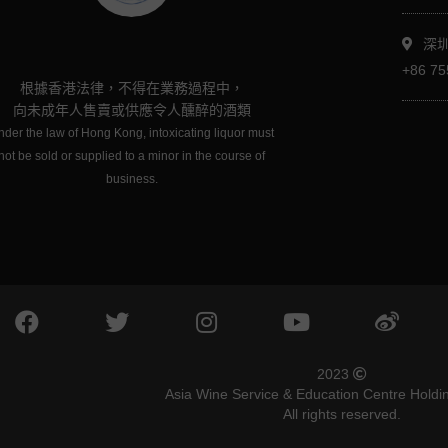
深
+86 75
根據香港法律，不得在業務過程中，
向未成年人售賣或供應令人醺醉的酒類
der the law of Hong Kong, intoxicating liquor must
not be sold or supplied to a minor in the course of
business.
2023
Asia Wine Service & Education Centre Holdin
All rights reserved.