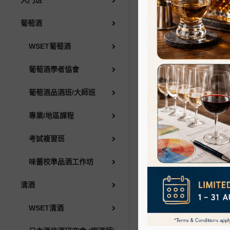
入門班
WSET清酒
葡萄酒
日本酒侍酒研究會 (唎酒師)
WSET葡萄酒
清酒侍酒師協會
葡萄酒學者協會
H
葡萄酒品酒班/大師班
清酒品酒班/大師班
專業/地區課程
烈酒
考試複習班
WSET烈酒
味蕾校準品酒工作坊
清酒
威士忌/氈酒大使課程
WSET清酒
烈酒品酒班/大師班