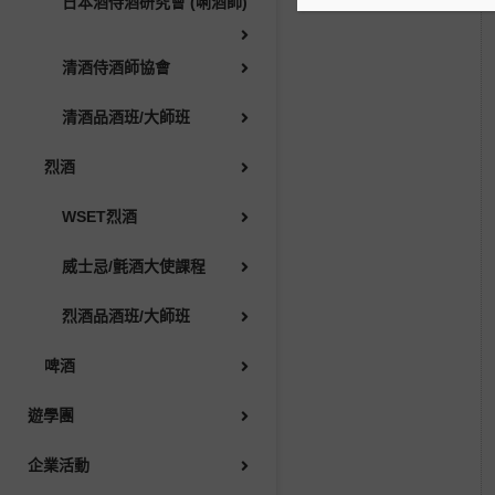
日本酒侍酒研究會 (唎酒師)
啤酒
清酒侍酒師協會
遊學團
清酒品酒班/大師班
烈酒
企業活動
WSET烈酒
合作夥伴和客户
威士忌/氈酒大使課程
AWSEC 同學會
烈酒品酒班/大師班
啤酒
AWSEC積分
遊學團
媒體
企業活動