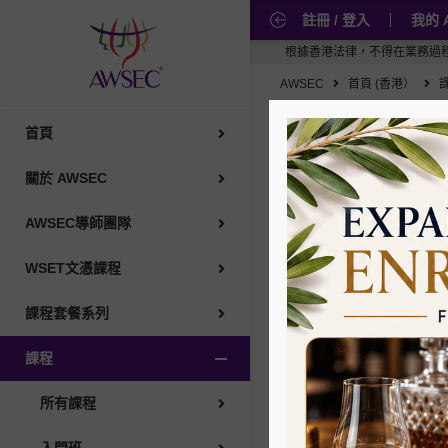
註冊 / 登入
我的 
WSET葡萄酒
根據香港法律，不得在業務過程中，向未成年人售賣
AWSEC
首頁 (香港）
葡萄酒學者協會
首頁
葡萄酒品酒班/大師班
關於 AWSEC
專業/地區課程
AWSEC導師團隊
WSET文憑課程
考試複習班
課程套餐系列
味蕾校準品酒工作坊
課程
清酒
所有課程