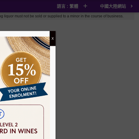
語言 : 繁體
中國大陸網站
t be sold or supplied to a minor in the course of business.
X