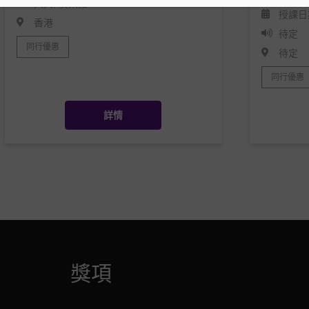
英文, 廣東話
授課日期
香港
待定
同行優惠
待定
同行優惠
詳情
獎項