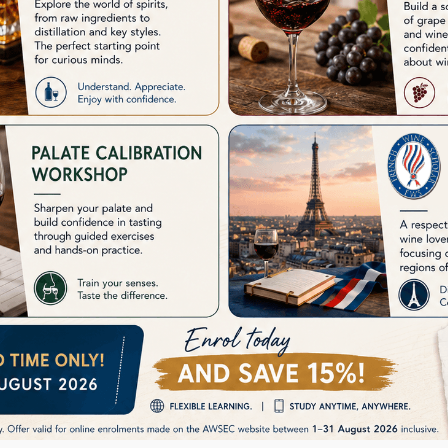
烈酒
烈酒
威士忌大使課程
進
優惠進行中

1 節課 (6小時) + 考試
HKD$9,4
授課型式 : 平日日間, 週末速成
8 節課 (1
授課日期 : 8月, 9月
授課型式