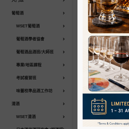
入門班
WSET清酒
葡萄酒
日本酒侍酒研究會 (唎酒師)
WSET葡萄酒
清酒侍酒師協會
葡萄酒學者協會
葡萄酒品酒班/大師班
清酒品酒班/大師班
專業/地區課程
烈酒
考試複習班
WSET烈酒
味蕾校準品酒工作坊
清酒
威士忌/氈酒大使課程
WSET清酒
烈酒品酒班/大師班