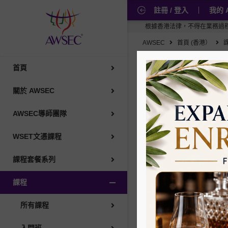
註冊 / 登入
我的 
WSET葡萄酒
根據香港法律，不得在業務過程中，向未成年人售賣
AWSEC
首頁 (香港）
葡萄酒學者協會
首頁
葡萄酒品酒班/大師班
關於 AWSEC
專業/地區課程
AWSEC導師團隊
WSET文憑課程
考試複習班
課程套餐系列
味蕾校準品酒工作坊
課程
清酒
所有課程