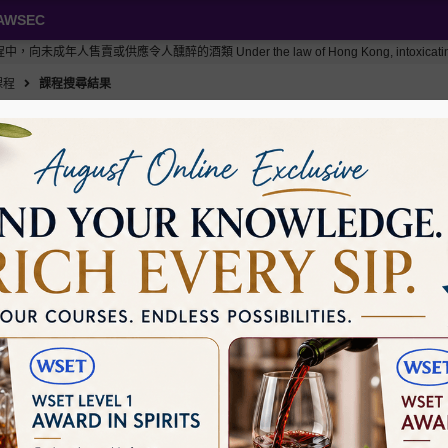
AWSEC
或供應令人醺醉的酒類 Under the law of Hong Kong, intoxicating liquor must no
課程
課程搜尋結果
課程
請在下方選擇您感興趣的課程，您亦可以使用「哪一個課程適合我？」查
根據您的喜好來篩選合適您的課程
哪一個課程適合我？
分類