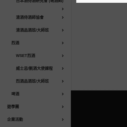
日本酒侍酒研究會 (唎酒師)
啤酒
清酒侍酒師協會
遊學團
清酒品酒班/大師班
烈酒
企業活動
WSET烈酒
合作夥伴和客户
威士忌/氈酒大使課程
AWSEC 同學會
烈酒品酒班/大師班
啤酒
AWSEC積分
遊學團
媒體
企業活動