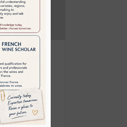
階威士忌大使課程
00起

5小時) + 考試
 : 待定